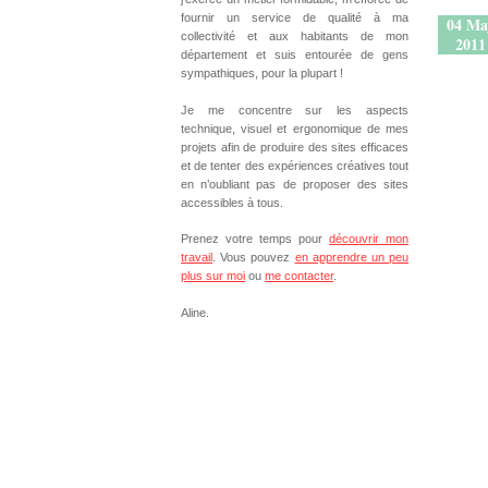
fournir un service de qualité à ma
04 Ma
collectivité et aux habitants de mon
2011
département et suis entourée de gens
sympathiques, pour la plupart !
Je me concentre sur les aspects
technique, visuel et ergonomique de mes
projets afin de produire des sites efficaces
et de tenter des expériences créatives tout
en n’oubliant pas de proposer des sites
accessibles à tous.
Prenez votre temps pour
découvrir mon
travail
. Vous pouvez
en apprendre un peu
plus sur moi
ou
me contacter
.
Aline.