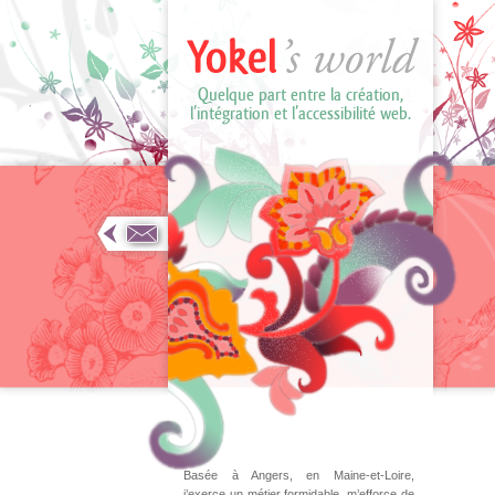
Quelque part entre la création,
l’intégration et l’accessibilité web.
yokel72@hotmail.com
Conseil général de
Maine-et-Loire
Direction de la
communication
ANGERS
Basée à Angers, en Maine-et-Loire,
j’exerce un métier formidable, m’efforce de