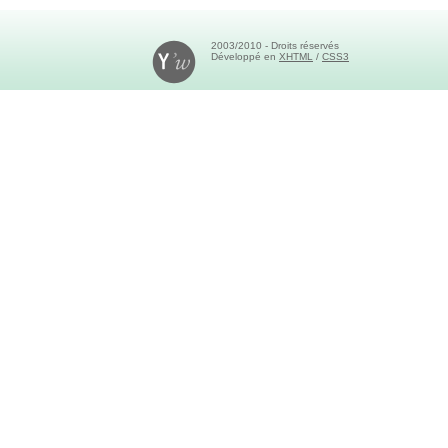
2003/2010 - Droits réservés
Développé en
XHTML
/
CSS3